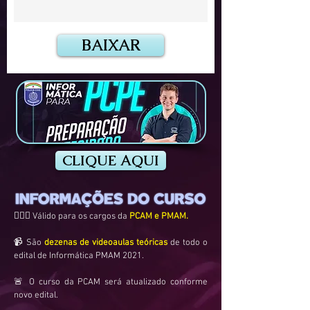
BAIXAR
CLIQUE AQUI
👮🏽‍♂️ Válido para os cargos da
PCAM e PMAM.
📹 São
dezenas de videoaulas teóricas
de todo o
edital de Informática PMAM 2021.
🚨 O curso da PCAM será atualizado conforme
novo edital.