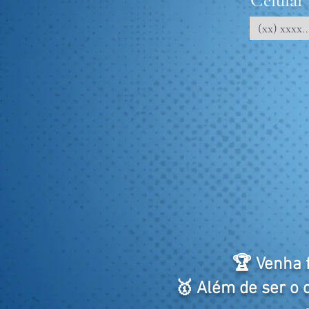
Celular
🏆 Venha f
🥇 Além de ser o